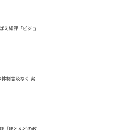
ばえ総評「ビジョ
体制言及なく 実
評「ほとんどの政