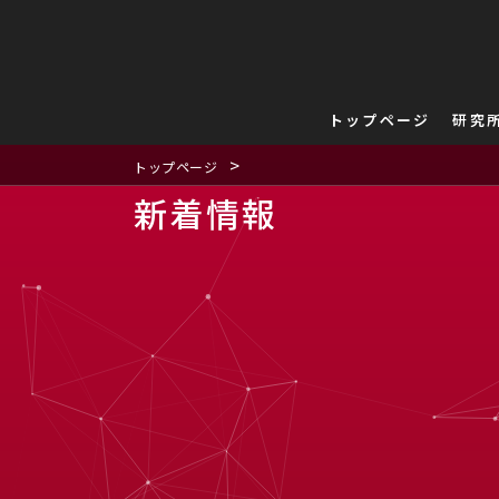
内
投
容
稿
を
の
ス
ペ
トップページ
研究
キ
ー
ッ
ジ
>
トップページ
プ
送
新着情報
り