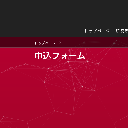
内
容
を
ス
トップページ
研究
キ
ッ
>
トップページ
プ
申込フォーム