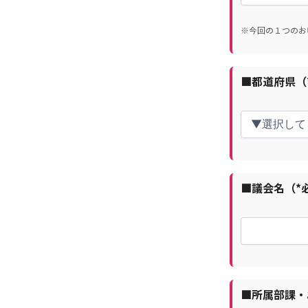
※今回の１つのお
■都道府県（
■議会名（*
■所属部課・