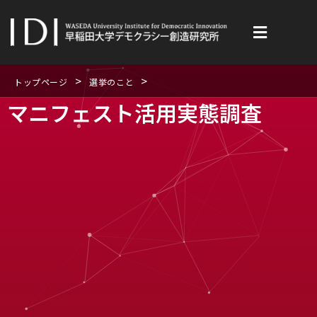
内
容
を
ス
>
>
キ
トップページ
選挙のこと
ッ
マニフェスト活用実態調査
プ