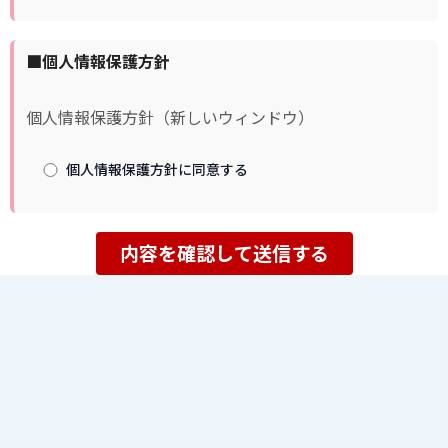
■個人情報保護方針
個人情報保護方針（新しいウィンドウ）
個人情報保護方針に同意する
研究所の
選挙のこ
地域経営
パブリッ
こと
と
のこと
クリーダ
ー育成の
早稲田大学デ
ボートマッチ
地域経営部会
こと
モクラシー創
（自治体職員
選挙公営制度
造研究所とは
対象）
次世代政策サ
改革